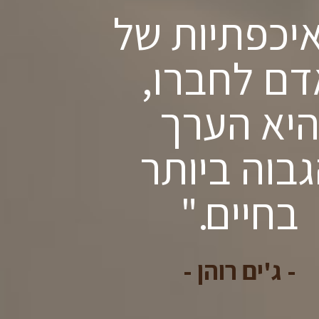
יכפתיות של
דם לחברו,
יא הערך
בוה ביותר
בחיים."
- ג'ים רוהן -