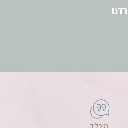
דנו
מיכל ד.