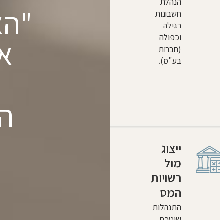
הנהלת
"הא
חשבונות
רגילה
וכפולה
א
(חברות
בע"מ).
ה
הג
ייצוג
מול
רשויות
המס
התנהלות
שוטפת