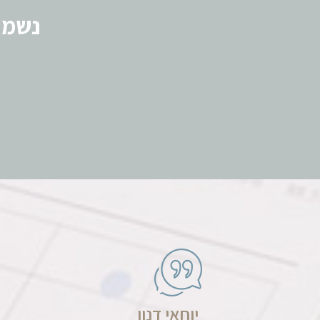
נשמח
יוחאי דנון